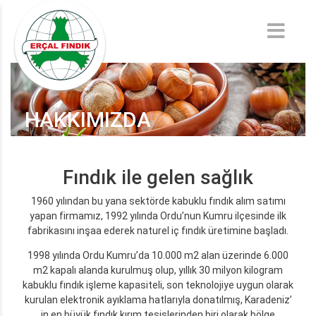
HAKKIMIZDA
Fındık ile gelen sağlık
1960 yılından bu yana sektörde kabuklu fındık alım satımı
yapan firmamız, 1992 yılında Ordu’nun Kumru ilçesinde ilk
fabrikasını inşaa ederek naturel iç fındık üretimine başladı.
1998 yılında Ordu Kumru’da 10.000 m2 alan üzerinde 6.000
m2 kapalı alanda kurulmuş olup, yıllık 30 milyon kilogram
kabuklu fındık işleme kapasiteli, son teknolojiye uygun olarak
kurulan elektronik ayıklama hatlarıyla donatılmış, Karadeniz’
in en büyük fındık kırım tesislerinden biri olarak bölge