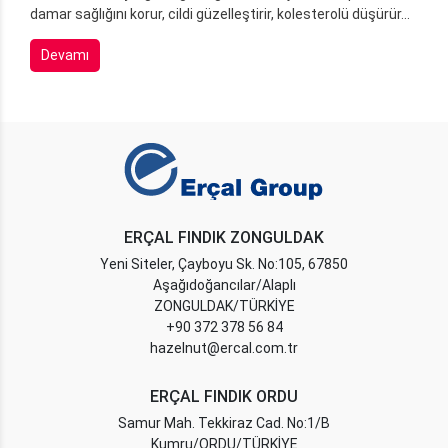
damar sağlığını korur, cildi güzelleştirir, kolesterolü düşürür...
Devamı
ERÇAL FINDIK ZONGULDAK
Yeni Siteler, Çayboyu Sk. No:105, 67850
Aşağıdoğancılar/Alaplı
ZONGULDAK/TÜRKİYE
+90 372 378 56 84
hazelnut@ercal.com.tr
ERÇAL FINDIK ORDU
Samur Mah. Tekkiraz Cad. No:1/B
Kumru/ORDU/TÜRKİYE